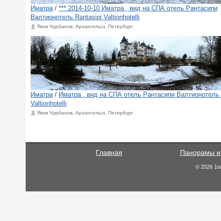
Иматра
/
*** 2014-10-10 Иматра , вид на СПА отель Рантасипи
Валтионотель Rantasipi Valtionhotelli
Яков Чурбанов, Архангельск, Петербург
Иматра
/
Иматра , вид на СПА отель Рантасипи Валтионотель 
Valtionhotelli
Яков Чурбанов, Архангельск, Петербург
Главная
Панорамы и
© 2026 1п