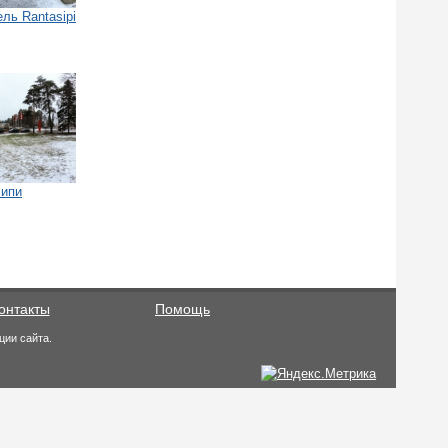
ль Rantasipi
сипи
онтакты
Помощь
ции сайта.