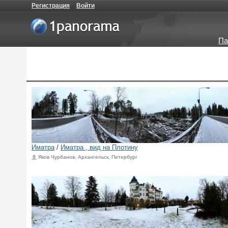
Регистрация
Войти
Па
Иматра
/
Иматра , вид на Плотину
Яков Чурбанов, Архангельск, Петербург