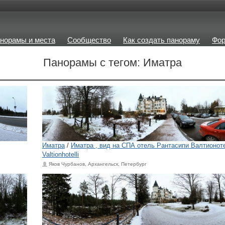
норамы и места
Сообщество
Как создать панораму
Фо
Панорамы с тегом: Иматра
Иматра
/
Иматра , вид на СПА отель Рантасипи Валтионоте
Valtionhotelli
Яков Чурбанов, Архангельск, Петербург