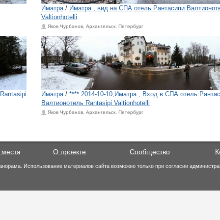
Иматра
/
Иматра , вид на СПА отель Рантасипи Валтионоте
Valtionhotelli
Яков Чурбанов, Архангельск, Петербург
Rantasipi
Иматра
/
**** 2014-10-10,Иматра , Вход в СПА отель Ранта
Валтионотель Rantasipi Valtionhotelli
Яков Чурбанов, Архангельск, Петербург
 места
О проекте
Сообщество
К
анорама. Использование материалов сайта возможно только при согласии администра