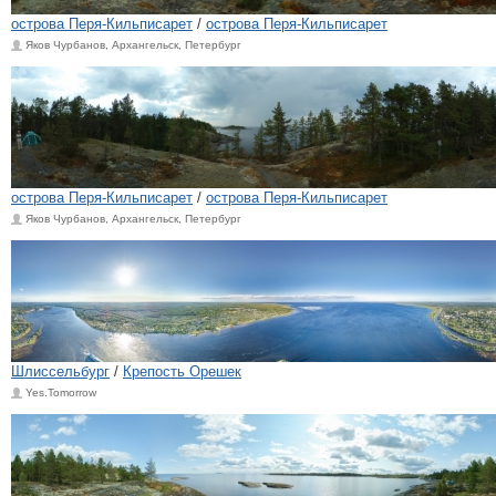
острова Перя-Кильписарет
/
острова Перя-Кильписарет
Яков Чурбанов, Архангельск, Петербург
острова Перя-Кильписарет
/
острова Перя-Кильписарет
Яков Чурбанов, Архангельск, Петербург
Шлиссельбург
/
Крепость Орешек
Yes.Tomorrow