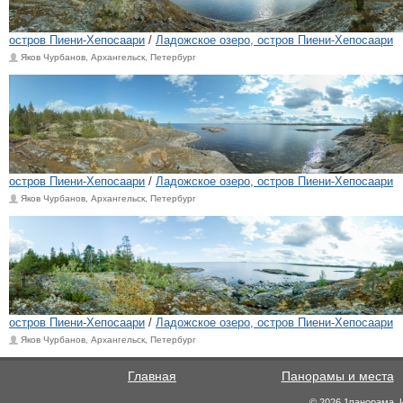
остров Пиени-Хепосаари
/
Ладожское озеро, остров Пиени-Хепосаари
Яков Чурбанов, Архангельск, Петербург
остров Пиени-Хепосаари
/
Ладожское озеро, остров Пиени-Хепосаари
Яков Чурбанов, Архангельск, Петербург
остров Пиени-Хепосаари
/
Ладожское озеро, остров Пиени-Хепосаари
Яков Чурбанов, Архангельск, Петербург
Главная
Панорамы и места
© 2026 1панорама. 