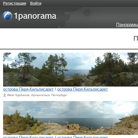
Регистрация
Войти
Панорамы
П
острова Перя-Кильписарет
/
острова Перя-Кильписарет
Яков Чурбанов, Архангельск, Петербург
острова Перя-Кильписарет
/
острова Перя-Кильписарет