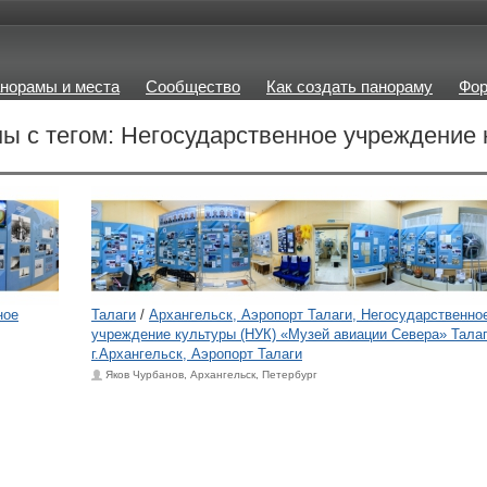
норамы и места
Сообщество
Как создать панораму
Фо
ы с тегом: Негосударственное учреждение 
ное
Талаги
/
Архангельск, Аэропорт Талаги, Негосударственно
учреждение культуры (НУК) «Музей авиации Севера» Тала
г.Архангельск, Аэропорт Талаги
Яков Чурбанов, Архангельск, Петербург