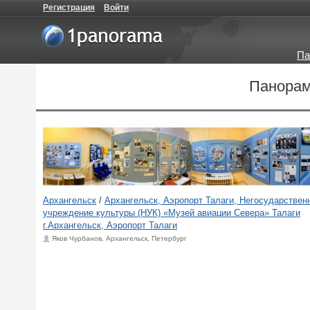
Регистрация
Войти
Па
Панорам
Архангельск
/
Архангельск, Аэропорт Талаги, Негосударствен
учреждение культуры (НУК) «Музей авиации Севера» Талаги
г.Архангельск, Аэропорт Талаги
Яков Чурбанов, Архангельск, Петербург