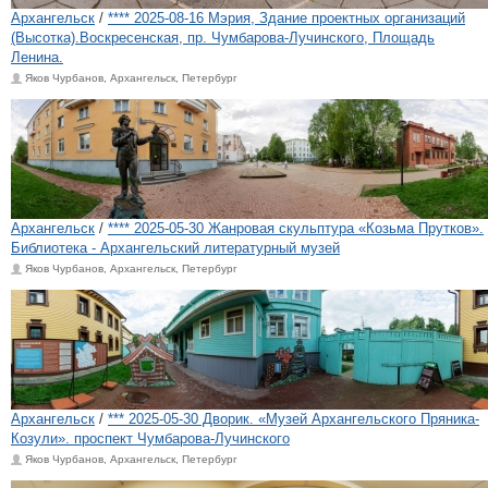
Архангельск
/
**** 2025-08-16 Мэрия, Здание проектных организаций
(Высотка).Воскресенская, пр. Чумбарова-Лучинского, Площадь
Ленина.
Яков Чурбанов, Архангельск, Петербург
Архангельск
/
**** 2025-05-30 Жанровая скульптура «Козьма Прутков».
Библиотека - Архангельский литературный музей
Яков Чурбанов, Архангельск, Петербург
Архангельск
/
*** 2025-05-30 Дворик. «Музей Архангельского Пряника-
Козули». проспект Чумбарова-Лучинского
Яков Чурбанов, Архангельск, Петербург