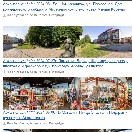
Архангельск
/
**** 2024-08-15а «Чумбаровка», ул. Поморская. Дом
коммерческого собрания ​Музейный комплекс музея Малые Корелы
Яков Чурбанов, Архангельск, Петербург
Архангельск
/
**** 2024-07-27а Памятник Борису Шергину (северному
писателю и фолклористу). пр-кт Чумбарова-Лучинского
Яков Чурбанов, Архангельск, Петербург
Архангельск
/
**** 2024-06-06 (1) Магазин `Птица Счастья`. Подарки и
сувениры. Архангельск
Яков Чурбанов, Архангельск, Петербург