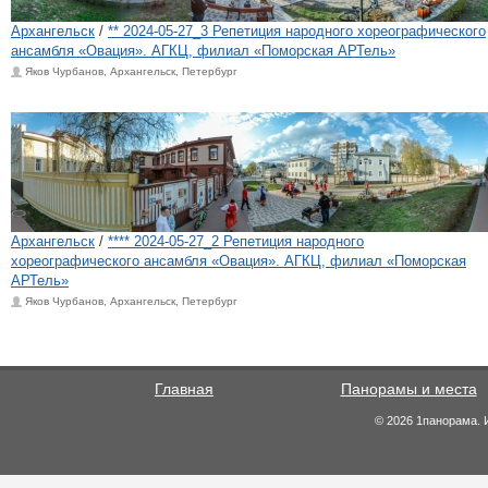
Архангельск
/
** 2024-05-27_3 Репетиция народного хореографического
ансамбля «Овация». АГКЦ, филиал «Поморская АРТель»
Яков Чурбанов, Архангельск, Петербург
Архангельск
/
**** 2024-05-27_2 Репетиция народного
хореографического ансамбля «Овация». АГКЦ, филиал «Поморская
АРТель»
Яков Чурбанов, Архангельск, Петербург
Главная
Панорамы и места
© 2026 1панорама. 