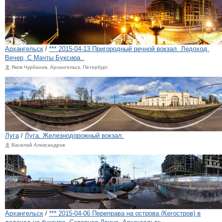
Архангельск
/
*** 2015-04-13 Пригородный речной вокзал. Ледоход.
Вечер, С Мачты Буксира..
Яков Чурбанов, Архангельск, Петербург
Луга
/
Луга. Железнодорожный вокзал.
Василий Александров
Архангельск
/
*** 2015-04-06 Переправа на острова (Кегостров) в