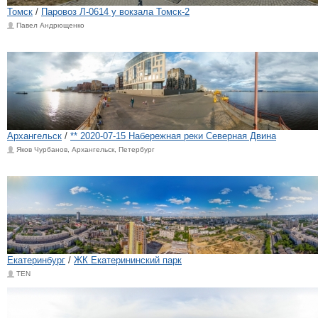
Томск
/
Паровоз Л-0614 у вокзала Томск-2
Павел Андрющенко
Архангельск
/
** 2020-07-15 Набережная реки Северная Двина
Яков Чурбанов, Архангельск, Петербург
Екатеринбург
/
ЖК Екатерининский парк
TEN