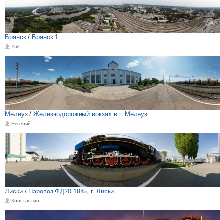
Брянск
/
Брянск 1
Yak
Мелеуз
/
Железнодорожный вокзал в г. Мелеуз
Евгений
Лиски
/
Паровоз ФД20-1945, г. Лиски
Константин