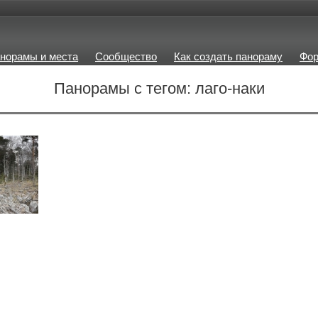
норамы и места
Сообщество
Как создать панораму
Фо
Панорамы с тегом: лаго-наки