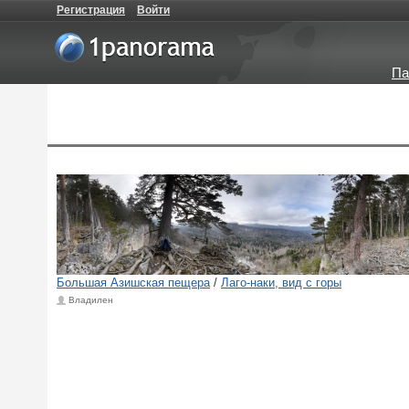
Регистрация
Войти
Па
Большая Азишская пещера
/
Лаго-наки, вид с горы
Владилен