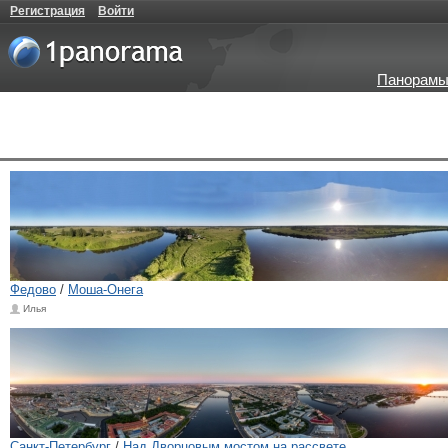
Регистрация
Войти
Панорамы
Федово
/
Моша-Онега
Илья
Санкт-Петербург
/
Над Дворцовым мостом на рассвете