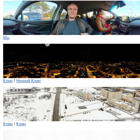
Мы
Клин
/
Ночной Клин
Клин
/
Клин