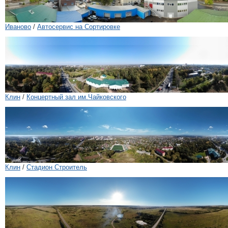
Иваново
/
Автосервис на Сортировке
Клин
/
Концертный зал им.Чайковского
Клин
/
Стадион Строитель