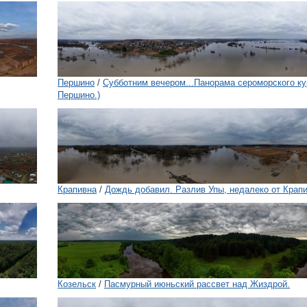
Першино
/
Субботним вечером...Панорама сероморского ку
Першино.)
Крапивна
/
Дождь добавил. Разлив Упы, недалеко от Крап
Козельск
/
Пасмурный июньский рассвет над Жиздрой.