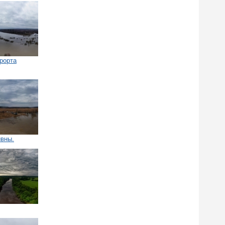
рорта
ивны.