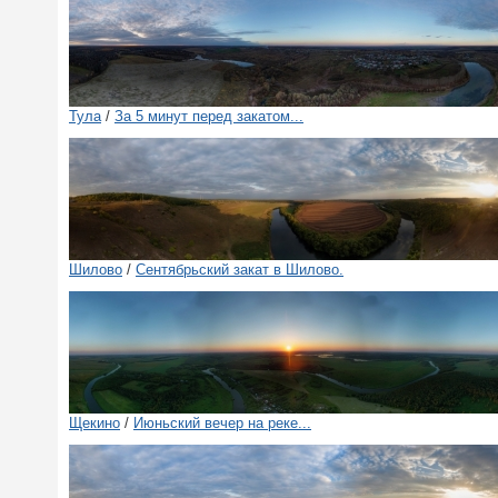
Тула
/
За 5 минут перед закатом...
Шилово
/
Сентябрьский закат в Шилово.
Щекино
/
Июньский вечер на реке...