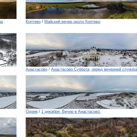
на
Коптево
/
Майский вечер около Коптево
Анастасово
/
Анастасово.Суббота, перед вечерней службой
Одоев
/
1 декабря. Вечер в Анастасово.