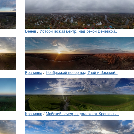
Венев
/
Исторический центр, над рекой Веневкой..
Крапивна
/
Ноябрьский вечер над Упой и Засекой..
Крапивна
/
Майский вечер, недалеко от Крапивны..