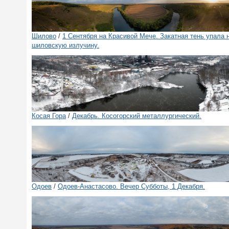
Шилово
/
1 Сентября на Красивой Мече. Закатная тень упала 
шиловскую излучину.
Косая Гора
/
Декабрь. Косогорский металлургический.
Одоев
/
Одоев-Анастасово. Вечер Субботы, 1 Декабря.