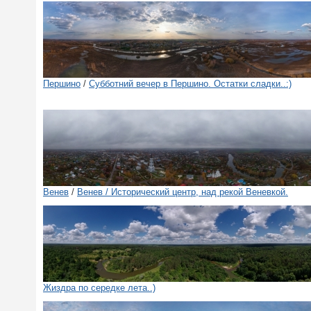
Першино
/
Субботний вечер в Першино. Остатки сладки..:)
Венев
/
Венев / Исторический центр, над рекой Веневкой.
Жиздра по середке лета..)