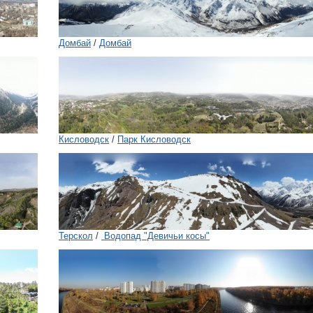
Домбай
/
Домбай
Кисловодск
/
Парк Кисловодск
Терскол
/
Водопад "Девичьи косы"