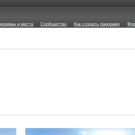
норамы и места
Сообщество
Как создать панораму
Фо