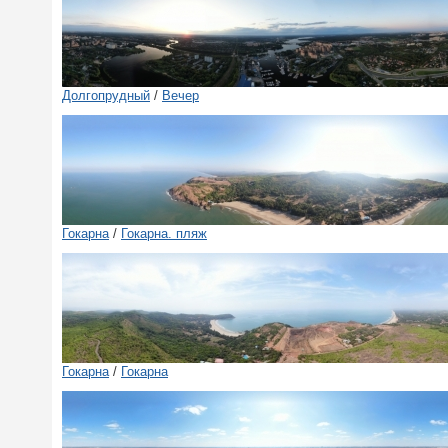
Долгопрудный
/
Вечер
Гокарна
/
Гокарна. пляж
Гокарна
/
Гокарна