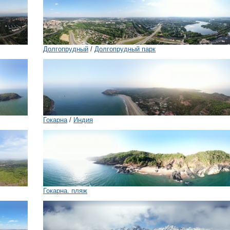
Долгопрудный
/
Долгопрудный парк
Гокарна
/
Индия
Гокарна. пляж