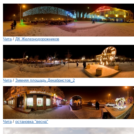
Чита
/
ДК Железнодорожников
Чита
/
Зимняя площадь Декабристов_2
Чита
/
остановка "весна"