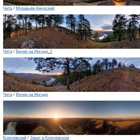
Чита
/
Муравьёв-Амурский
Чита
/
Вечер на Ингоде_2
Чита
/
Вечер на Ингоде
Ключевский
/
Закат в Ключевском