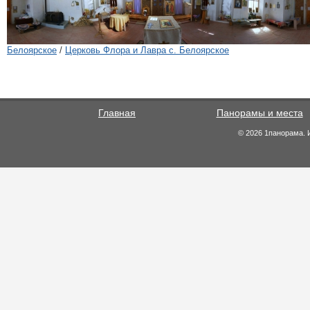
Белоярское
/
Церковь Флора и Лавра с. Белоярское
Главная
Панорамы и места
© 2026 1панорама. 