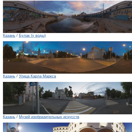
Казань
/
Булак (у воды)
Казань
/
Улица Карла Маркса
Казань
/
Музей изобразительных иcкусств