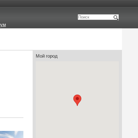
рум
Мой город