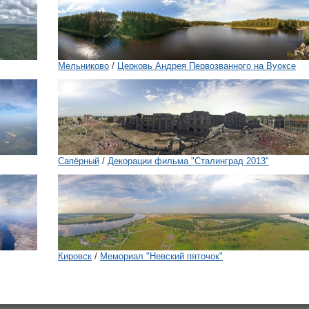
Мельниково
/
Церковь Андрея Первозванного на Вуоксе
Сапёрный
/
Декорации фильма "Сталинград 2013"
Кировск
/
Мемориал "Невский пяточок"