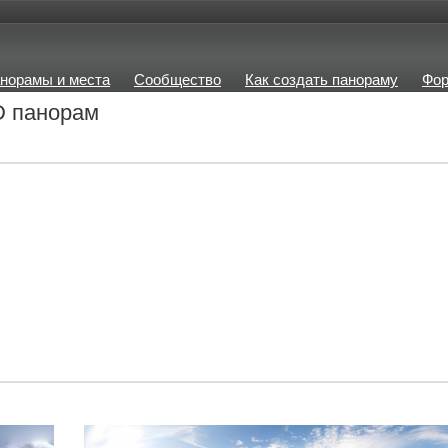
норамы и места
Сообщество
Как создать панораму
Фо
3D панорам