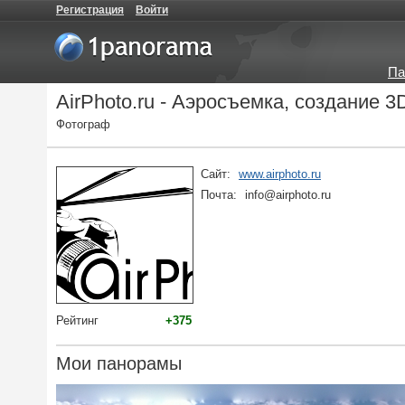
Регистрация
Войти
Па
AirPhoto.ru - Аэросъемка, создание 
Фотограф
Сайт:
www.airphoto.ru
Почта:
info@airphoto.ru
Рейтинг
+375
Мои панорамы