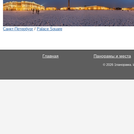
Санкт-Петербург
/
Palace Square
Главная
Панорамы и места
© 2026 1панорама. 