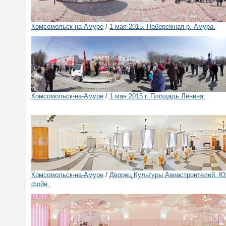
Комсомольск-на-Амуре
/
1 мая 2015. Набережная р. Амура.
Комсомольск-на-Амуре
/
1 мая 2015 г. Площадь Ленина.
Комсомольск-на-Амуре
/
Дворец Культуры Авиастроителей. 
фойе.