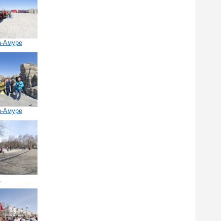
а-Амуре
а-Амуре
.