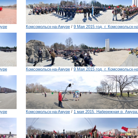
муре
Комсомольск-на-Амуре
/
9 Мая 2015 год. г. Комсомольск-н
муре
Комсомольск-на-Амуре
/
9 Мая 2015 год. г. Комсомольск-н
муре
Комсомольск-на-Амуре
/
1 мая 2015. Набережная р. Амура