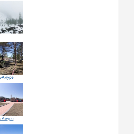
а-Амуре
а-Амуре