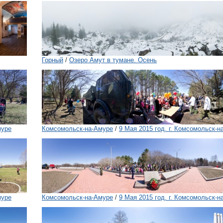
Горный
/
Озеро Амут в тумане. Осень
муре
Комсомольск-на-Амуре
/
9 Мая 2015 год. г. Комсомольск-н
муре
Комсомольск-на-Амуре
/
9 Мая 2015 год. г. Комсомольск-н