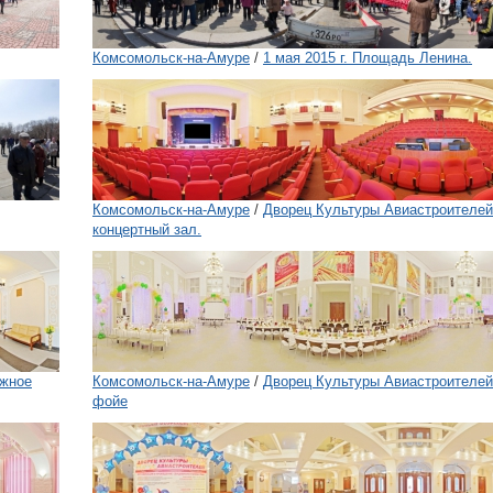
Комсомольск-на-Амуре
/
1 мая 2015 г. Площадь Ленина.
Комсомольск-на-Амуре
/
Дворец Культуры Авиастроителе
концертный зал.
Южное
Комсомольск-на-Амуре
/
Дворец Культуры Авиастроителей
фойе