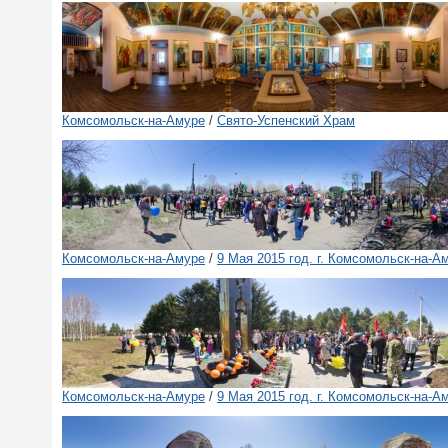
Комсомольск-на-Амуре
/
Свято-Успенский Храм
Комсомольск-на-Амуре
/
9 Мая 2015 год. г. Комсомольск-на-А
Комсомольск-на-Амуре
/
9 Мая 2015 год. г. Комсомольск-на-А