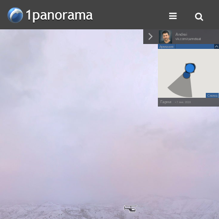
Andrei
vk.com/cannoteat
Армения
Схема
Гарни
• 7 янв. 2019