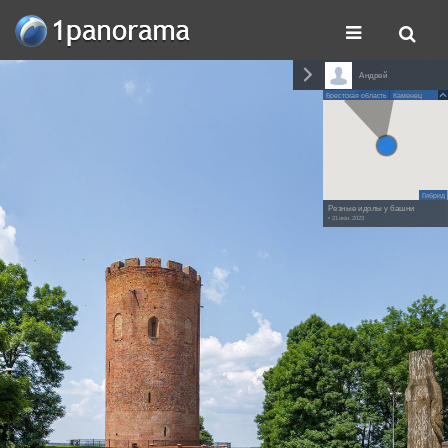
Андрей
Брестская область
Каменец
Гибрид
Резные идолы у башни
• 21 июн. 2023