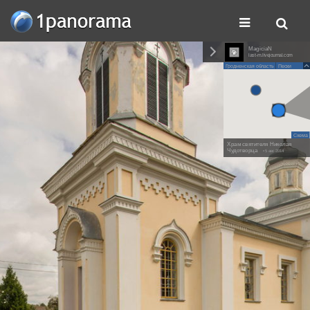
MagiciaN
last-m.livejournal.com
Гродненская область
Пески
Схема
Храм святителя Николая
Чудотворца
• 5 авг. 2014