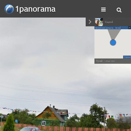
Сергей
Витебская область
Лучай
Схема
Лучай
• 26 авг. 2014