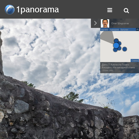
Олег Шкуратов
Грузия
Аджария
Батуми
Схема
День 7. Крепость Гонио-
Апсарос. На западной стене.
• 21 июн. 2023