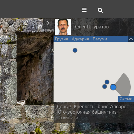
Олег Шкуратов
Грузия
Аджария
Батуми
Схема
День 7. Крепость Гонио-Апсарос.
Юго-востояная башня, низ.
• 21 июн. 2023