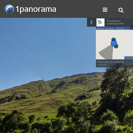
Zergutdesign
zergutdesign.ru/360
Мцхета-Мтианети
Гудаури
Гибрид
Кони пасутся на Арагви
• 4 авг. 2014