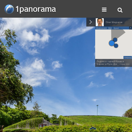
Олег Шкуратов
Индонезия
Bali
Букит
Гибрид
Рядом со сценой Кечак и
Баронг в Нуса Дуа
• 6 фев. 2024