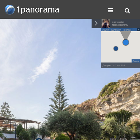
nedlosster
foto.nedlosster.ru
Италия
Калабрия
Тропея
Схема
Дворик
• 25 июн. 2015