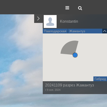
Konstantin
Павлодарская
Жамантуз
Гибрид
20241109 разрез Жамантуз
• 9 ноя. 2024