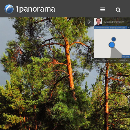
Alexandr Polyakov
Бухтарминское водохранилище
Гибрид
Аюда. После грозы.
• 28 июл. 2017