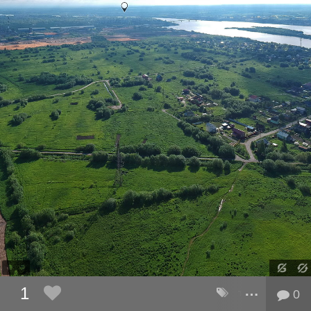
…
1
трамвай
,
соло
0