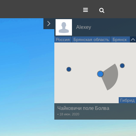
Alexey
Россия
Брянская область
Брянск
Гибрид
Чайковичи поле Болва
• 18 июн. 2020