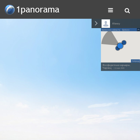
Alexey
Брянская область
Брянск
Гибрид
Фосфоритные карьеры,
Чернец
• 11 мая 2020