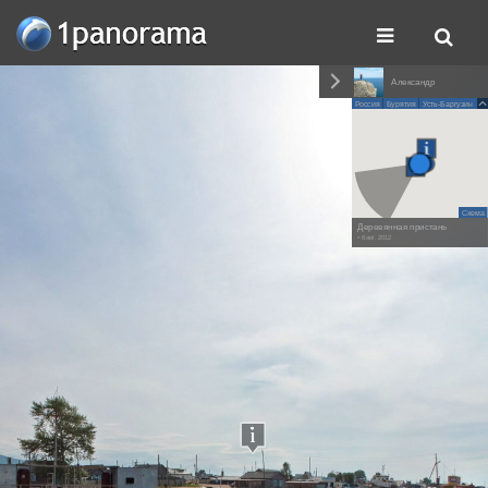
Александр
Россия
Бурятия
Усть-Баргузин
Схема
Деревянная пристань
• 6 авг. 2012