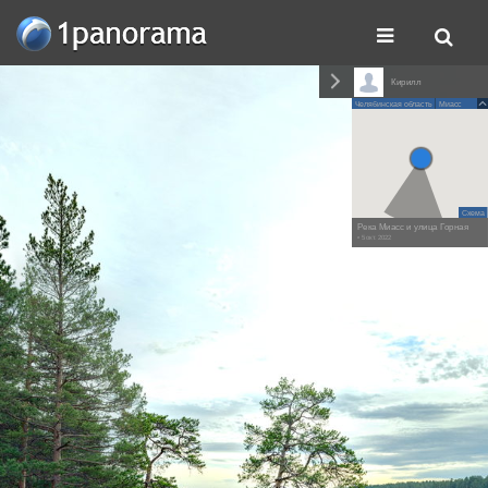
Кирилл
Челябинская область
Миасс
Схема
Река Миасс и улица Горная
• 5 окт. 2022