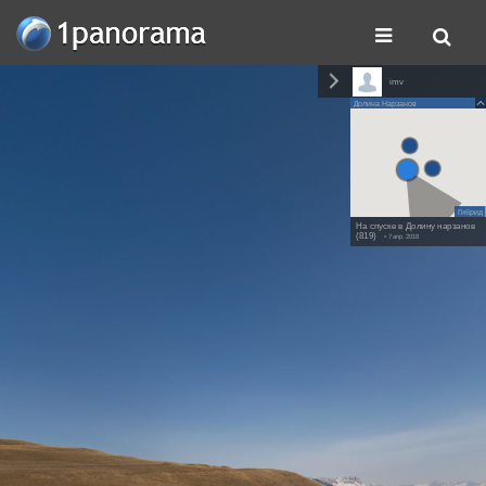
imv
Долина Нарзанов
Гибрид
На спуске в Долину нарзанов
(819)
• 7 апр. 2018