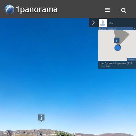
imv
Долина Нарзанов
Гибрид
Над Долиной Нарзанов (410)
• 17 окт. 2015