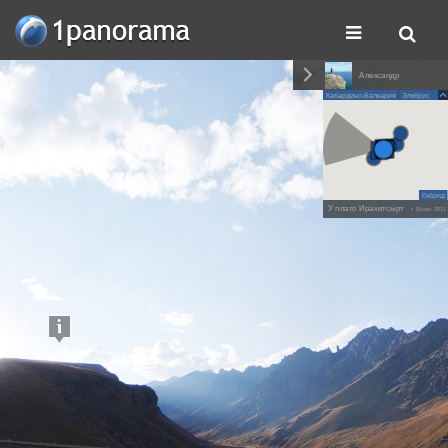
Александр
Кабардино-Балкария
Эльбрус
Гибрид
У плато Ирахитсырт
• 15 сен. 2011