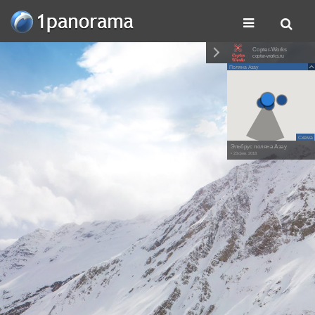
Copter-Works
copter-works.ru
Поляна Азау
Схема
Эльбрус поляна Азау
• 23 фев. 2018