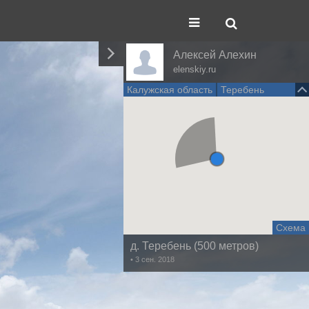
Алексей Алехин
elenskiy.ru
Калужская область
Теребень
Схема
д. Теребень (500 метров)
• 3 сен. 2018