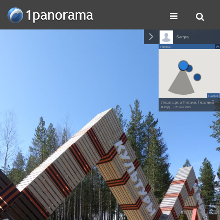
Sergey
Нягань
Схема
Лесопарк в Нягани. Главный
вход
• 26 мая 2025