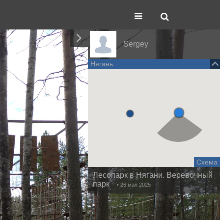
Sergey
Нягань
Схема
Лесопарк в Нягани. Веревочный
парк
• 26 мая 2025