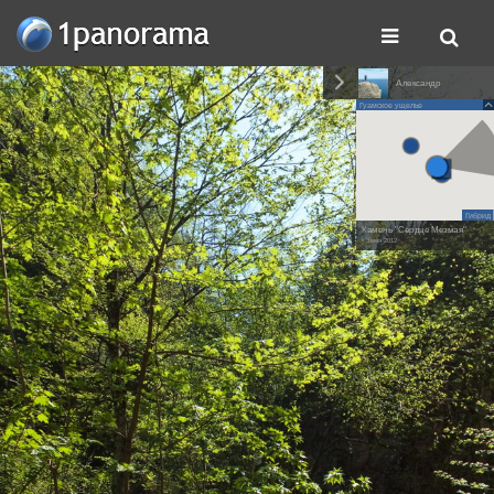
Александр
Гуамское ущелье
Гибрид
Камень "Сердце Мезмая"
• 3 мая 2012