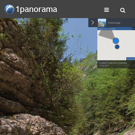
Александр
Гуамское ущелье
Гибрид
Скалы Гуамского ущелья
• 3 мая 2012