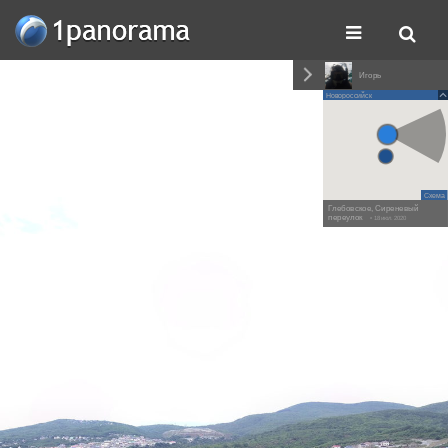
Игорь
Новороссийск
Схема
Глебовское, Сиреневый
переулок
• 18 июл. 2020