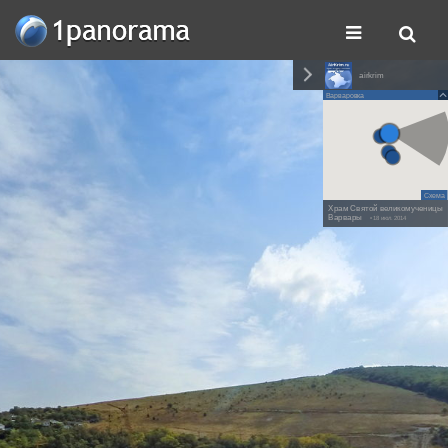
airkrim
Варваровка
Схема
Храм Святой великомученицы
Варвары
• 18 июл. 2014