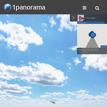
Alex Eagle
Манушкино
Схема
Манушкино21 Рослово
• 1 июн. 2020