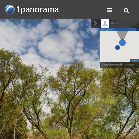
Denis
Домодедово
Гибрид
Пруд Громовский
• 1 мая 2014