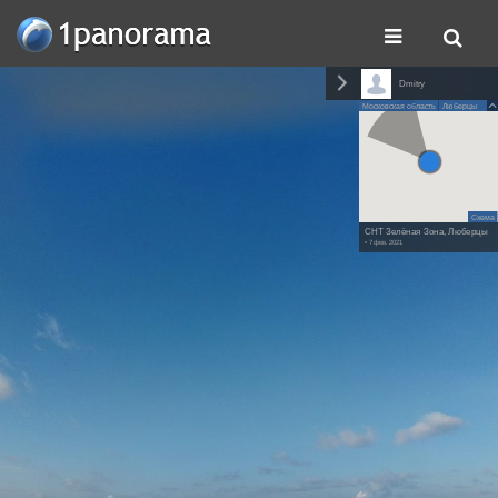
Dmitry
Московская область
Люберцы
Схема
СНТ Зелёная Зона, Люберцы
• 7 фев. 2021