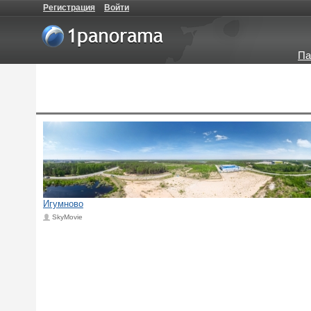
Регистрация
Войти
Па
Игумново
SkyMovie