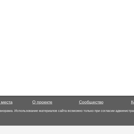
 места
О проекте
Сообщество
К
анорама. Использование материалов сайта возможно только при согласии администра