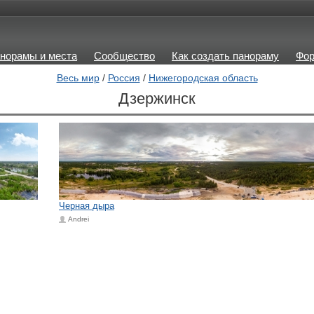
норамы и места
Сообщество
Как создать панораму
Фо
Весь мир
/
Россия
/
Нижегородская область
Дзержинск
Черная дыра
Andrei