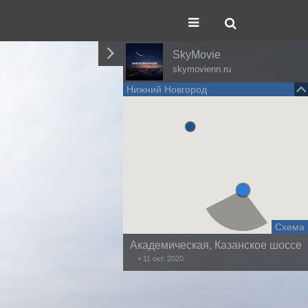
SkyMovie
skymovienn.ru
Нижний Новгород
Схема
Академическая, Казанское шоссе
• 11 окт. 2020