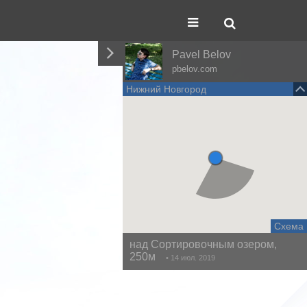
Pavel Belov
pbelov.com
Нижний Новгород
Схема
над Сортировочным озером,
250м
• 14 июл. 2019