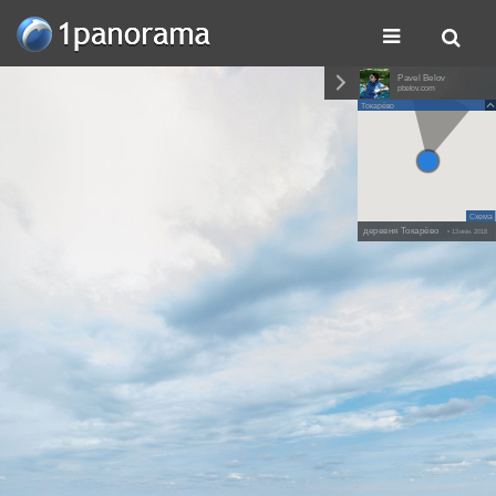
Pavel Belov
pbelov.com
Токарёво
Схема
деревня Токарёво
• 13 июн. 2018